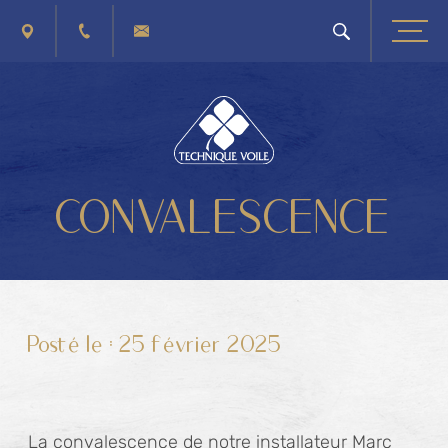
PLAN D'ACCÈS
+32 (0) 4 263 40 41
CONTACTEZ-NOUS
CONVALESCENCE
Posté le :
25 février 2025
La convalescence de notre installateur Marc