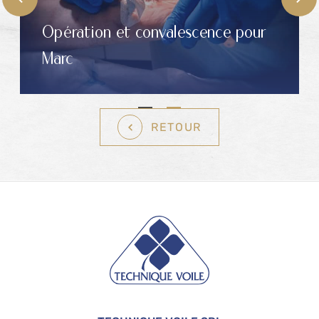
Opération et convalescence pour
Marc
RETOUR
Pied de page