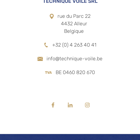
TECHNIQUE VOILE SRL
rue du Parc 22
4432 Alleur
Belgique
+32 (0) 4 263 40 41
info@technique-voile.be
BE 0460 820 670
RÉSEAUX SOCIAUX
 PRODUITS
MENU
mbrage
Accueil
Facebook
Linkedin
Instagram
autisme
 propos
cture textile
News