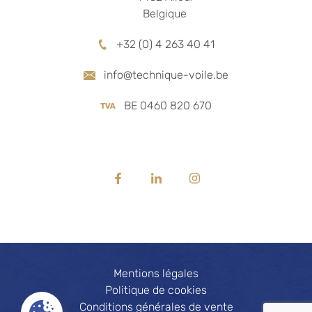
Belgique
+32 (0) 4 263 40 41
info@technique-voile.be
BE 0460 820 670
RÉSEAUX SOCIAUX
 PRODUITS
MENU
mbrage
Accueil
Facebook
Linkedin
Instagram
autisme
 propos
cture textile
News
Mentions légales
os & FAQ
ndustrie
Politique de cookies
ne textile
ontact
Conditions générales de vente