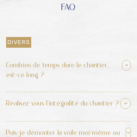
FAQ
DIVERS
Combien de temps dure le chantier,
est-ce long ?
Non, il faut compter de 6 à 8 semaines, une fois
Réalisez-vous l’intégralité du chantier ?
la commande signée. La première étape consiste
à couler les massifs béton si ceux-ci sont
Oui, mais la réalisation des massifs béton peut
nécessaires. Ensuite, notre technicien vient
Puis-je démonter la voile moi-même ou