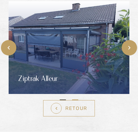
Ziptrak Alleur
RETOUR
Pied de page