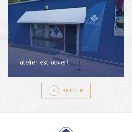
l'atelier est ouvert
RETOUR
Pied de page