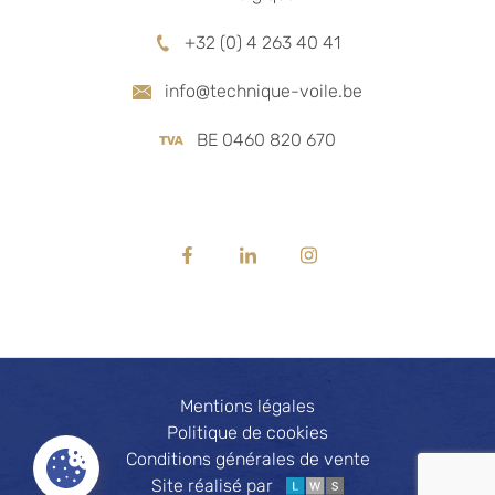
+32 (0) 4 263 40 41
info@technique-voile.be
BE 0460 820 670
RÉSEAUX SOCIAUX
 PRODUITS
MENU
mbrage
Accueil
Facebook
Linkedin
Instagram
autisme
 propos
cture textile
News
Mentions légales
os & FAQ
ndustrie
Politique de cookies
ne textile
ontact
Conditions générales de vente
Site réalisé par