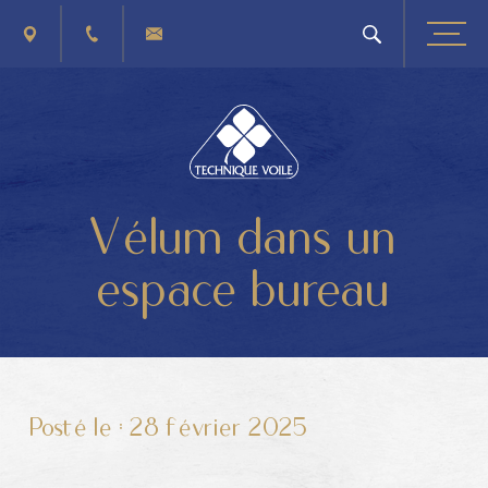
PLAN D'ACCÈS
+32 (0) 4 263 40 41
CONTACTEZ-NOUS
Vélum dans un
espace bureau
Posté le :
28 février 2025