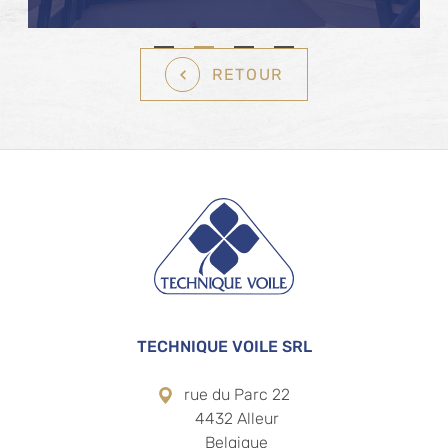
RETOUR
Pied de page
TECHNIQUE VOILE SRL
rue du Parc 22
4432 Alleur
Belgique